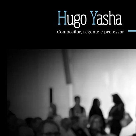
H
ugo
Y
asha
Compositor, regente e professor