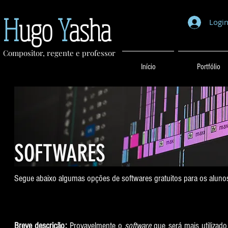
H
ugo
Y
asha
Logi
Compositor, regente e professor
Início
Portfólio
SOFTWARES
Segue abaixo algumas opções de softwares gratuitos para os aluno
Breve descrição:
Provavelmente o
software
que será mais utilizad