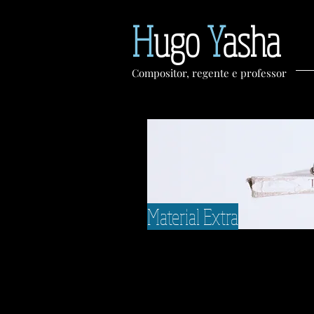
H
ugo
Y
asha
Compositor, regente e professor
Material Extra