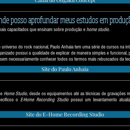
Canal do Ongaku Concept
nde posso aprofundar meus estudos em produç
onais capacitados que ensinam sobre produção e
home studio
.
Paulo Anhaia
niverso do rock nacional, Paulo Anhaia tem uma série de cursos na inte
izado possui a qualidade de explicar de maneira simples e funcional, 
sem necessariamente conhecer todos os termos mais rebuscados da teor
Site do Paulo Anhaia
E-Home Recording Studio
re
Home Studio
, desde os equipamentos até as técnicas de gravações m
ecíficos o
E-Home Recording Studio
possui um levantamento atualiz
Site do E-Home Recording Studio