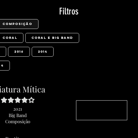
Filtros
Composição
Coral
Coral e Big Band
2016
2014
4
iatura Mítica
2021
Big Band
Composição