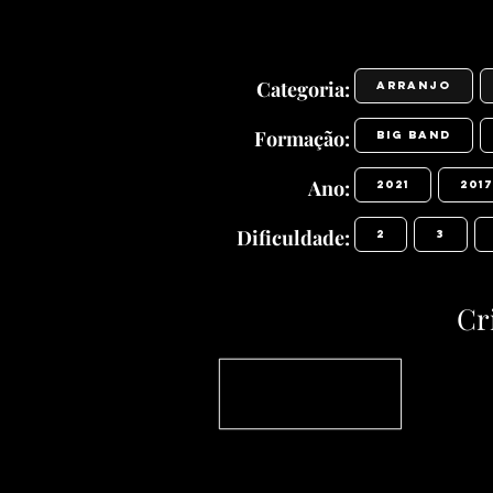
Categoria:
Arranjo
Formação:
Big Band
Ano:
2021
2017
Dificuldade:
2
3
Cr